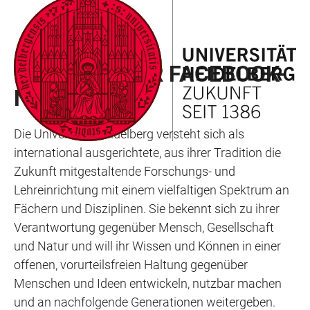
ZUM
HAUPTNAVIGATION
WEBSEITENSUCHE
LINKS
HAUPTINHALT
ÖFFNEN
ÖFFNEN
ZUR
HINWEISE ZUR FACEBOOK-
BARRIEREFREIHEIT
NUTZUNG
Die Universität Heidelberg versteht sich als
international ausgerichtete, aus ihrer Tradition die
Zukunft mitgestaltende Forschungs- und
Lehreinrichtung mit einem vielfaltigen Spektrum an
Fächern und Disziplinen. Sie bekennt sich zu ihrer
Verantwortung gegenüber Mensch, Gesellschaft
und Natur und will ihr Wissen und Können in einer
offenen, vorurteilsfreien Haltung gegenüber
Menschen und Ideen entwickeln, nutzbar machen
und an nachfolgende Generationen weitergeben.