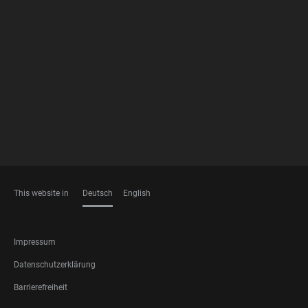
FOOTER
MEMBERSHIPS
This website in
Deutsch
English
SPRACHEN
FOOTER
Impressum
LEGAL
Datenschutzerklärung
Barrierefreiheit