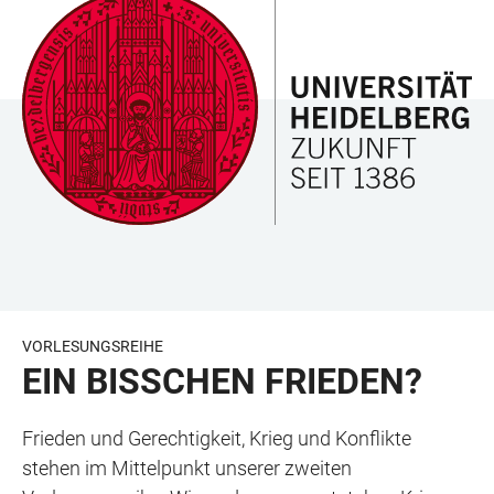
ZUM
HAUPTNAVIGATION
WEBSEITENSUCHE
LINKS
HAUPTINHALT
ÖFFNEN
ÖFFNEN
ZUR
BARRIEREFREIHEIT
VORLESUNGSREIHE
EIN BISSCHEN FRIEDEN?
Frieden und Gerechtigkeit, Krieg und Konflikte
stehen im Mittelpunkt unserer zweiten