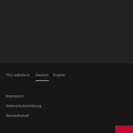
FOOTER
MEMBERSHIPS
This website in
Deutsch
English
SPRACHEN
FOOTER
Impressum
LEGAL
Datenschutzerklärung
Barrierefreiheit
FOOTER