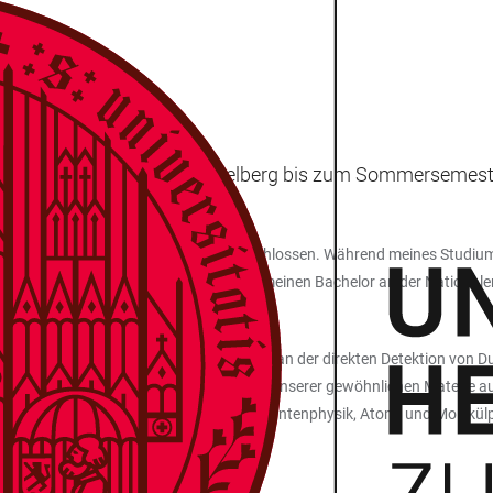
STEFAN?
ik an der Universität Heidelberg bis zum Sommersemest
zeit gemacht hat.
um an der Universität Heidelberg abgeschlossen. Während meines Studium
tische Physik zu arbeiten. Davor habe ich meinen Bachelor an der Nationa
aften in Wien.
der Dunklen Materie. Konkret arbeite ich an der direkten Detektion von Du
 durch ihre direkte Wechselwirkung mit unserer gewöhnlichen Materie au
ktdetektion sowie zunehmend aus der Quantenphysik, Atom- und Molekülp