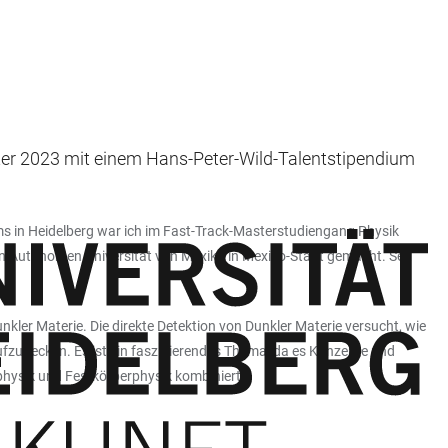
er 2023 mit einem Hans-Peter-Wild-Talentstipendium
s in Heidelberg war ich im Fast-Track-Masterstudiengang Physik
len Autonomen Universität von Mexiko in Mexiko-Stadt gemacht. Seit
nkler Materie. Die direkte Detektion von Dunkler Materie versucht, wie
fzudecken. Es ist ein faszinierendes Thema, da es Konzepte und
hysik und Festkörperphysik kombiniert.