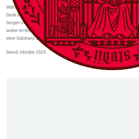
Während meiner Zeit in Heidelberg habe ich zwar an einem anderen Them
Dank des Hans Peter Wild Talent Scholarships konnte ich mich ganz au
Sorgen machen zu müssen. So konnte ich meine Zeit in Heidelberg m
weiter im Bereich der Dunklen Materie forschen. Die Forschung im Bere
einer Substanz zu erforschen, die seit einem Jahrhundert ein Rätsel is
Stand: Oktober 2025
LINKS