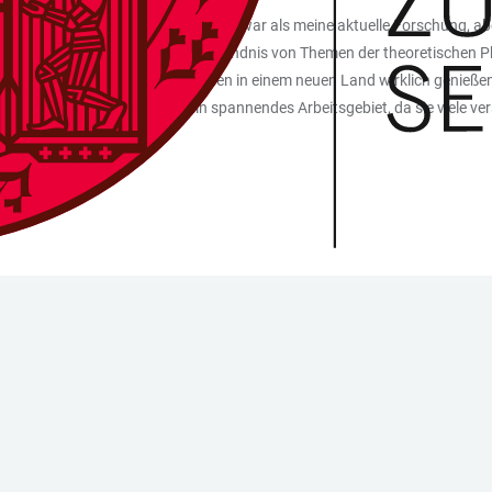
a gearbeitet, das viel abstrakter war als meine aktuelle Forschung, aber 
f die Erforschung und das Verständnis von Themen der theoretischen Physi
it neuen Freundinnen und Freunden in einem neuen Land wirklich genieß
ich der Dunklen Materie ist ein spannendes Arbeitsgebiet, da sie viele v
t.