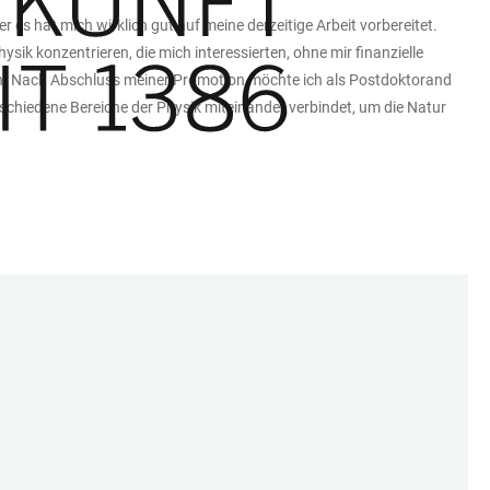
es hat mich wirklich gut auf meine derzeitige Arbeit vorbereitet.
k konzentrieren, die mich interessierten, ohne mir finanzielle
en. Nach Abschluss meiner Promotion möchte ich als Postdoktorand
erschiedene Bereiche der Physik miteinander verbindet, um die Natur