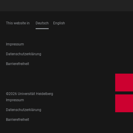
This website in
Deutsch
English
SPRACHEN
FOOTER
Impressum
LEGAL
Datenschutzerklärung
Barrierefreiheit
FOOTER
SOCIAL
MEDIA
©2026 Universität Heidelberg
FOOTER
Impressum
LEGAL
Datenschutzerklärung
Barrierefreiheit