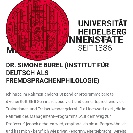
ZUM
HAUPTNAVIGATION
WEBSEITENSUCHE
LINKS
HAUPTINHALT
ÖFFNEN
ÖFFNEN
ZUR
BARRIEREFREIHEIT
HEI_TRACKS
TEILNEHMER:INNENSTATE
MENTS
DR. SIMONE BUREL (INSTITUT FÜR
DEUTSCH ALS
FREMDSPRACHENPHILOLOGIE)
Ich habe im Rahmen anderer Stipendienprogramme bereits
diverse Soft-Skill-Seminare absolviert und dementsprechend viele
Trainerinnen und Trainer kennengelernt. Die Hochwertigkeit, die im
Rahmen des Management-Programms „Auf dem Weg zur
Professur" jedoch geboten wird, empfand ich als außergewöhnlich
und hat mich - beruflich wie privat - enorm weitergebracht. Bereits