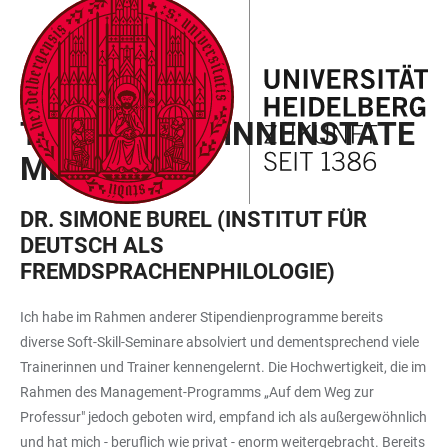
ZUM
HAUPTNAVIGATION
WEBSEITENSUCHE
LINKS
HAUPTINHALT
ÖFFNEN
ÖFFNEN
ZUR
BARRIEREFREIHEIT
HEI_TRACKS
TEILNEHMER:INNENSTATE
MENTS
DR. SIMONE BUREL (INSTITUT FÜR
DEUTSCH ALS
FREMDSPRACHENPHILOLOGIE)
Ich habe im Rahmen anderer Stipendienprogramme bereits
diverse Soft-Skill-Seminare absolviert und dementsprechend viele
Trainerinnen und Trainer kennengelernt. Die Hochwertigkeit, die im
Rahmen des Management-Programms „Auf dem Weg zur
Professur" jedoch geboten wird, empfand ich als außergewöhnlich
und hat mich - beruflich wie privat - enorm weitergebracht. Bereits