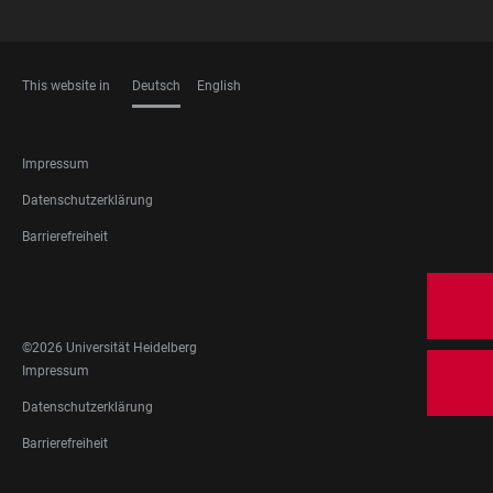
This website in
Deutsch
English
SPRACHEN
FOOTER
Impressum
LEGAL
Datenschutzerklärung
Barrierefreiheit
FOOTER
SOCIAL
MEDIA
©2026 Universität Heidelberg
FOOTER
Impressum
LEGAL
Datenschutzerklärung
Barrierefreiheit