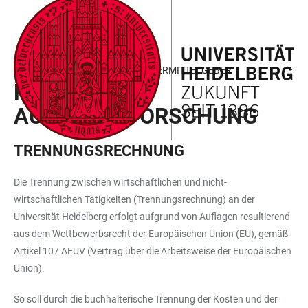
ZUM
HAUPTNAVIGATION
WEBSEITENSUCHE
LINKS
HAUPTINHALT
ÖFFNEN
ÖFFNEN
ZUR
BARRIEREFREIHEIT
INDUSTRIE UND SONSTIGE FÖRDERMITTELGEBER
REGELN ZUR
AUFTRAGSFORSCHUNG
TRENNUNGSRECHNUNG
Die Trennung zwischen wirtschaftlichen und nicht-
wirtschaftlichen Tätigkeiten (Trennungsrechnung) an der
Universität Heidelberg erfolgt aufgrund von Auflagen resultierend
aus dem Wettbewerbsrecht der Europäischen Union (EU), gemäß
Artikel 107 AEUV (Vertrag über die Arbeitsweise der Europäischen
Union).
So soll durch die buchhalterische Trennung der Kosten und der