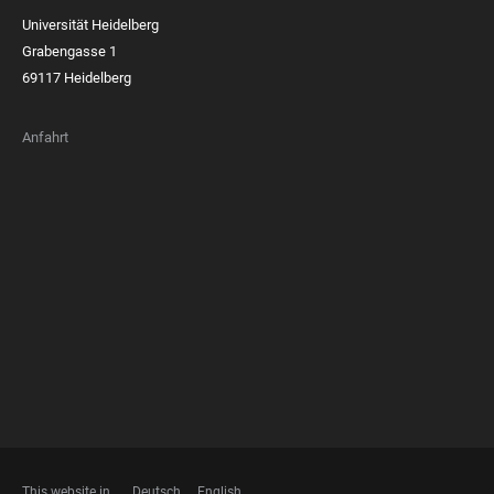
Universität Heidelberg
Grabengasse 1
69117 Heidelberg
Anfahrt
FOOTER
MEMBERSHIPS
This website in
Deutsch
English