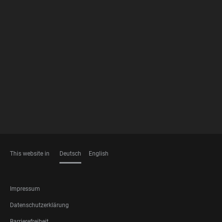
FOOTER
MEMBERSHIPS
This website in
Deutsch
English
SPRACHEN
FOOTER
Impressum
LEGAL
Datenschutzerklärung
Barrierefreiheit