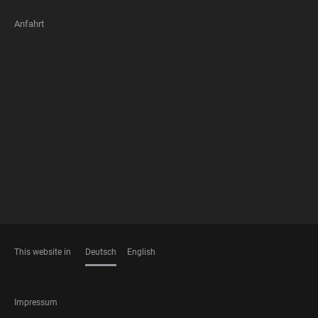
Anfahrt
FOOTER
MEMBERSHIPS
This website in
Deutsch
English
SPRACHEN
FOOTER
Impressum