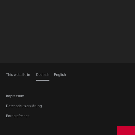
FOOTER
MEMBERSHIPS
This website in
Deutsch
English
SPRACHEN
FOOTER
Impressum
LEGAL
Datenschutzerklärung
Barrierefreiheit
FOOTER