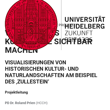
ZUM
HAUPTNAVIGATION
WEBSEITENSUCHE
LINKS
HAUPTINHALT
ÖFFNEN
ÖFFNEN
ZUR
BARRIEREFREIHEIT
FIELD OF FOCUS III - GEFÖRDERTE PROJEKTE
VERBORGENES
KULTURERBE SICHTBAR
MACHEN
VISUALISIERUNGEN VON
HISTORISCHEN KULTUR- UND
NATURLANDSCHAFTEN AM BEISPIEL
DES ‚ZULLESTEIN‘
Projektleitung
PD Dr. Roland Prien
(HCCH)