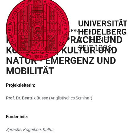
ZUM
HAUPTNAVIGATION
WEBSEITENSUCHE
LINKS
HAUPTINHALT
ÖFFNEN
ÖFFNEN
ZUR
BARRIEREFREIHEIT
FIELD OF FOCUS III - GEFÖRDERTE PROJEKTE
MUSTER IN SPRACHE UND
KOGNITION, KULTUR UND
NATUR - EMERGENZ UND
MOBILITÄT
Projektleiterin
:
Prof. Dr. Beatrix Busse
(Anglistisches Seminar)
Förderlinie:
Sprache, Kognition, Kultur