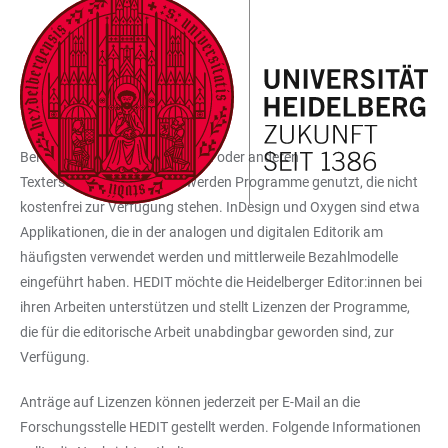
ZUM
HAUPTNAVIGATION
WEBSEITENSUCHE
LINKS
HAUPTINHALT
ÖFFNEN
ÖFFNEN
ZUR
LIZENZEN
BARRIEREFREIHEIT
Bei der Erstellung von Editionen oder anderen
Texterschließungsarbeiten werden Programme genutzt, die nicht
kostenfrei zur Verfügung stehen. InDesign und Oxygen sind etwa
Applikationen, die in der analogen und digitalen Editorik am
häufigsten verwendet werden und mittlerweile Bezahlmodelle
eingeführt haben. HEDIT möchte die Heidelberger Editor:innen bei
ihren Arbeiten unterstützen und stellt Lizenzen der Programme,
die für die editorische Arbeit unabdingbar geworden sind, zur
Verfügung.
Anträge auf Lizenzen können jederzeit per E-Mail an die
Forschungsstelle HEDIT gestellt werden. Folgende Informationen