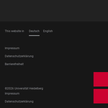
This website in
Deutsch
English
SPRACHEN
FOOTER
Impressum
LEGAL
Datenschutzerklärung
Barrierefreiheit
FOOTER
SOCIAL
MEDIA
©2026 Universität Heidelberg
FOOTER
Impressum
LEGAL
Datenschutzerklärung