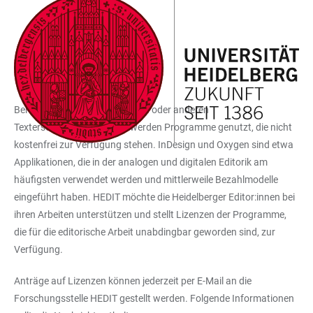
ZUM
HAUPTNAVIGATION
WEBSEITENSUCHE
LINKS
HAUPTINHALT
ÖFFNEN
ÖFFNEN
ZUR
LIZENZEN
BARRIEREFREIHEIT
Bei der Erstellung von Editionen oder anderen
Texterschließungsarbeiten werden Programme genutzt, die nicht
kostenfrei zur Verfügung stehen. InDesign und Oxygen sind etwa
Applikationen, die in der analogen und digitalen Editorik am
häufigsten verwendet werden und mittlerweile Bezahlmodelle
eingeführt haben. HEDIT möchte die Heidelberger Editor:innen bei
ihren Arbeiten unterstützen und stellt Lizenzen der Programme,
die für die editorische Arbeit unabdingbar geworden sind, zur
Verfügung.
Anträge auf Lizenzen können jederzeit per E-Mail an die
Forschungsstelle HEDIT gestellt werden. Folgende Informationen