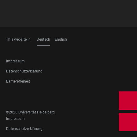
This website in
Deutsch
English
SPRACHEN
FOOTER
Impressum
LEGAL
Datenschutzerklärung
Barrierefreiheit
FOOTER
SOCIAL
MEDIA
©2026 Universität Heidelberg
FOOTER
Impressum
LEGAL
Datenschutzerklärung