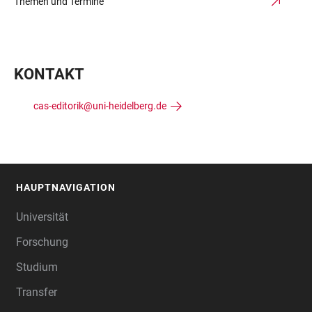
Themen und Termine
KONTAKT
cas-editorik@uni-heidelberg.de
HAUPTNAVIGATION
FOOTER
Universität
Forschung
Studium
Transfer