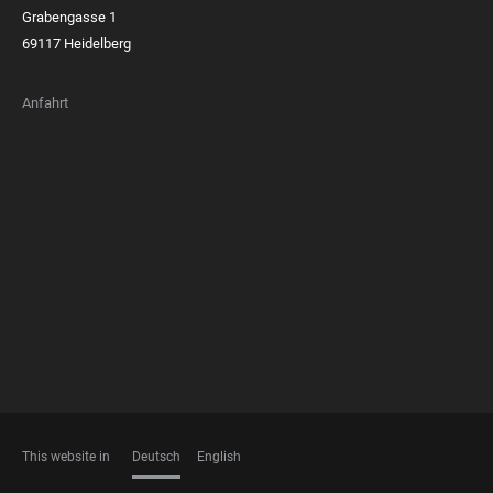
Grabengasse 1
69117 Heidelberg
Anfahrt
FOOTER
MEMBERSHIPS
This website in
Deutsch
English