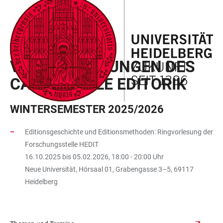
ZUM
HAUPTNAVIGATION
WEBSEITENSUCHE
LINKS
HAUPTINHALT
ÖFFNEN
ÖFFNEN
ZUR
BARRIEREFREIHEIT
CAS DIGITALE EDITORIK
VERANSTALTUNGEN DES
CAS DIGITALE EDITORIK
WINTERSEMESTER 2025/2026
Editionsgeschichte und Editionsmethoden: Ringvorlesung der
Forschungsstelle HEDIT
16.10.2025 bis 05.02.2026, 18:00 - 20:00 Uhr
Neue Universität, Hörsaal 01, Grabengasse 3–5, 69117
Heidelberg