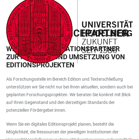
ZUM
HAUPTNAVIGATION
WEBSEITENSUCHE
LINKS
HAUPTINHALT
ÖFFNEN
ÖFFNEN
ZUR
UNSERE SERVICEPARTNER
BARRIEREFREIHEIT
WICHTIGE KOOPERATIONSPARTNER
ZUR PLANUNG UND UMSETZUNG VON
EDITIONSPROJEKTEN
Als Forschungsstelle im Bereich Edition und Texterschließung
unterstützen wir Sie nicht nur bei Ihren aktuellen, sondern auch bei
geplanten Forschungsprojekten. Wir beraten Sie konkret mit Blick
auf Ihren Gegenstand und den derzeitigen Standards der
potenziellen Fördergeber:innen.
Wenn Sie ein digitales Editionsprojekt planen, besteht die
Möglichkeit, die Ressourcen der jeweiligen Institutionen der