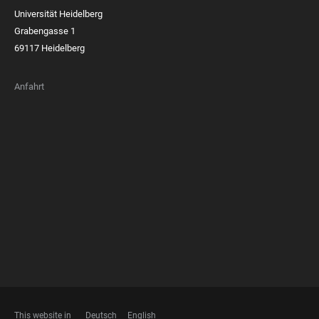
Universität Heidelberg
Grabengasse 1
69117 Heidelberg
Anfahrt
FOOTER
MEMBERSHIPS
This website in
Deutsch
English