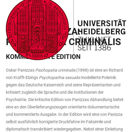
ZUM
HAUPTNAVIGATION
WEBSEITENSUCHE
LINKS
HAUPTINHALT
ÖFFNEN
ÖFFNEN
ZUR
OSKAR PANIZZA:
BARRIEREFREIHEIT
PSICHOPATIA CRIMINALIS
KOMMENTIERTE EDITION
Oskar Panizzas
Psichopatia criminalis
(1898) ist eine an Richard
von Krafft-Ebings
Psychopathia sexualis
modellierte Polemik
gegen das Deutsche Kaiserreich und seine Repräsentanten und
kritisiert zugleich die Sprache und die Institutionen der
Psychiatrie. Die kritische Edition von Panizzas Abhandlung bietet
eine an den Überlieferungszeugen orientierte dokumentarische
und kommentierte Ausgabe. In der Edition wird eine von Panizza
selbst ausführlich korrigierte Druckfahne im Faksimile und
diplomatisch transkribiert wiedergegeben. Nebst einer Einleitung