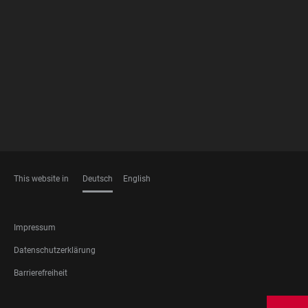
FOOTER
MEMBERSHIPS
This website in
Deutsch
English
SPRACHEN
FOOTER
Impressum
LEGAL
Datenschutzerklärung
Barrierefreiheit
FOOTER