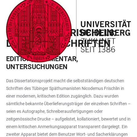
ZUM
HAUPTNAVIGATION
WEBSEITENSUCHE
LINKS
HAUPTINHALT
ÖFFNEN
ÖFFNEN
ZUR
NICODEMUS FRISCHLIN:
BARRIEREFREIHEIT
DEUTSCHE SCHRIFTEN
EDITION, KOMMENTAR,
UNTERSUCHUNGEN
Das Dissertationsprojekt macht die selbstständigen deutschen
Schriften des Tübinger Späthumanisten Nicodemus Frischlin in
einer modernen, kritischen Edition zugänglich. Dazu wurden
sämtliche bekannte Überlieferungsträger der einzelnen Schriften –
seien es Autographe, Schreiberausfertigungen oder
zeitgenössische Drucke – aufgelistet, kollationiert, bewertet und in
einem kritischen Anmerkungsapparat transparent dargelegt. Ein
zweiter Apparat bietet dem Benutzer Wort- und Sacherklärungen