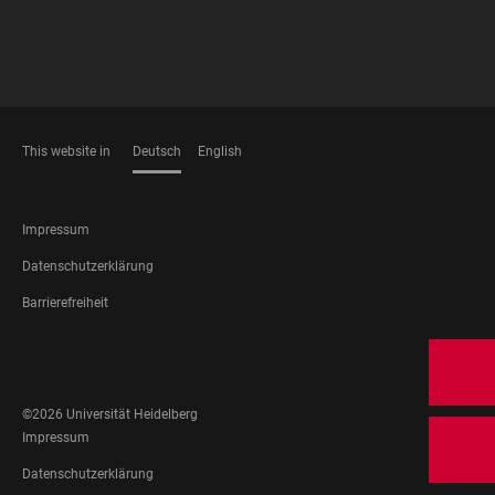
This website in
Deutsch
English
SPRACHEN
FOOTER
Impressum
LEGAL
Datenschutzerklärung
Barrierefreiheit
FOOTER
SOCIAL
MEDIA
©2026 Universität Heidelberg
FOOTER
Impressum
LEGAL
Datenschutzerklärung