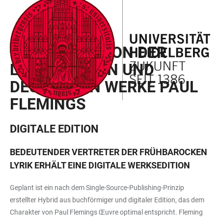
ZUM
HAUPTNAVIGATION
WEBSEITENSUCHE
LINKS
HAUPTINHALT
ÖFFNEN
ÖFFNEN
ZUR
GESAMTEDITION DER
BARRIEREFREIHEIT
LATEINISCHEN UND
DEUTSCHEN WERKE PAUL
FLEMINGS
DIGITALE EDITION
BEDEUTENDER VERTRETER DER FRÜHBAROCKEN
LYRIK ERHÄLT EINE DIGITALE WERKSEDITION
Geplant ist ein nach dem Single-Source-Publishing-Prinzip
erstellter Hybrid aus buchförmiger und digitaler Edition, das dem
Charakter von Paul Flemings Œuvre optimal entspricht. Fleming