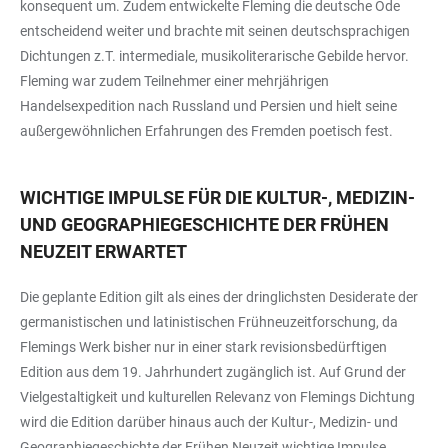
konsequent um. Zudem entwickelte Fleming die deutsche Ode
entscheidend weiter und brachte mit seinen deutschsprachigen
Dichtungen z.T. intermediale, musikoliterarische Gebilde hervor.
Fleming war zudem Teilnehmer einer mehrjährigen
Handelsexpedition nach Russland und Persien und hielt seine
außergewöhnlichen Erfahrungen des Fremden poetisch fest.
WICHTIGE IMPULSE FÜR DIE KULTUR-, MEDIZIN-
UND GEOGRAPHIEGESCHICHTE DER FRÜHEN
NEUZEIT ERWARTET
Die geplante Edition gilt als eines der dringlichsten Desiderate der
germanistischen und latinistischen Frühneuzeitforschung, da
Flemings Werk bisher nur in einer stark revisionsbedürftigen
Edition aus dem 19. Jahrhundert zugänglich ist. Auf Grund der
Vielgestaltigkeit und kulturellen Relevanz von Flemings Dichtung
wird die Edition darüber hinaus auch der Kultur-, Medizin- und
Geographiegeschichte der Frühen Neuzeit wichtige Impulse