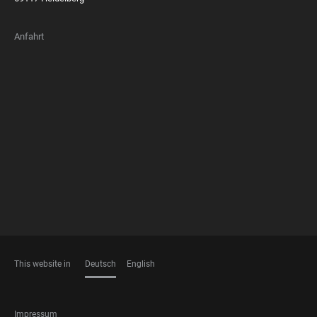
Anfahrt
FOOTER
MEMBERSHIPS
This website in
Deutsch
English
SPRACHEN
FOOTER
Impressum