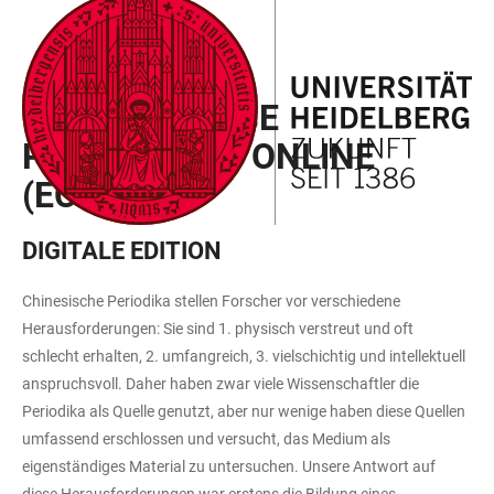
ZUM
HAUPTNAVIGATION
WEBSEITENSUCHE
LINKS
HAUPTINHALT
ÖFFNEN
ÖFFNEN
ZUR
EARLY CHINESE
BARRIEREFREIHEIT
PERIODICALS ONLINE
(ECPO)
DIGITALE EDITION
Chinesische Periodika stellen Forscher vor verschiedene
Herausforderungen: Sie sind 1. physisch verstreut und oft
schlecht erhalten, 2. umfangreich, 3. vielschichtig und intellektuell
anspruchsvoll. Daher haben zwar viele Wissenschaftler die
Periodika als Quelle genutzt, aber nur wenige haben diese Quellen
umfassend erschlossen und versucht, das Medium als
eigenständiges Material zu untersuchen. Unsere Antwort auf