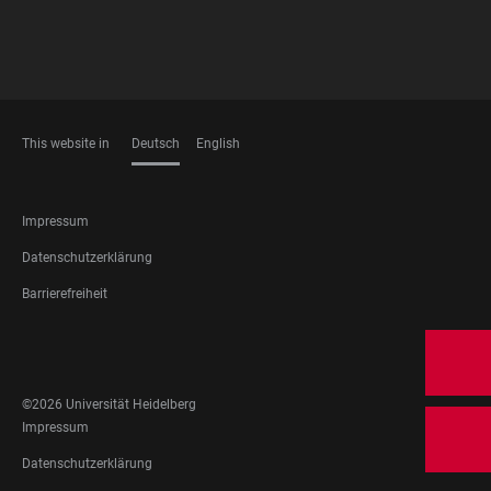
This website in
Deutsch
English
SPRACHEN
FOOTER
Impressum
LEGAL
Datenschutzerklärung
Barrierefreiheit
FOOTER
SOCIAL
MEDIA
©2026 Universität Heidelberg
FOOTER
Impressum
LEGAL
Datenschutzerklärung