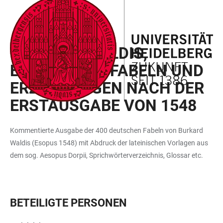
ZUM
HAUPTNAVIGATION
WEBSEITENSUCHE
LINKS
HAUPTINHALT
ÖFFNEN
ÖFFNEN
ZUR
BURKARD WALDIS,
BARRIEREFREIHEIT
ESOPUS. 400 FABELN UND
ERZÄHLUNGEN NACH DER
ERSTAUSGABE VON 1548
Kommentierte Ausgabe der 400 deutschen Fabeln von Burkard
Waldis (Esopus 1548) mit Abdruck der lateinischen Vorlagen aus
dem sog. Aesopus Dorpii, Sprichwörterverzeichnis, Glossar etc.
BETEILIGTE PERSONEN