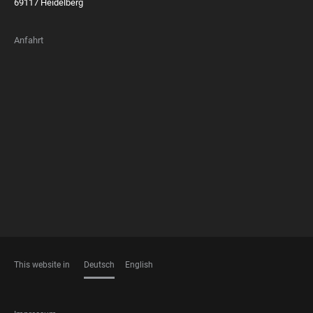
69117 Heidelberg
Anfahrt
FOOTER
MEMBERSHIPS
This website in
Deutsch
English
SPRACHEN