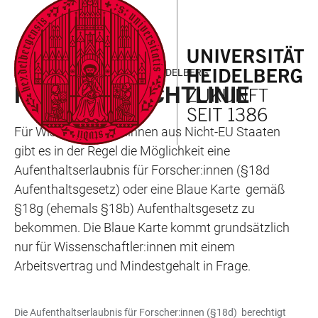
ZUM
HAUPTNAVIGATION
WEBSEITENSUCHE
LINKS
HAUPTINHALT
ÖFFNEN
ÖFFNEN
ZUR
BARRIEREFREIHEIT
ARBEITEN UND FORSCHEN IN HEIDELBERG
FORSCHERRICHTLINIE
Für Wissenschaftler:innen aus Nicht-EU Staaten
gibt es in der Regel die Möglichkeit eine
Aufenthaltserlaubnis für Forscher:innen (§18d
Aufenthaltsgesetz) oder eine Blaue Karte gemäß
§18g (ehemals §18b) Aufenthaltsgesetz zu
bekommen. Die Blaue Karte kommt grundsätzlich
nur für Wissenschaftler:innen mit einem
Arbeitsvertrag und Mindestgehalt in Frage.
Die Aufenthaltserlaubnis für Forscher:innen (§18d) berechtigt