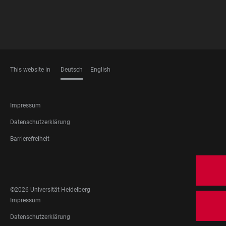
This website in
Deutsch
English
SPRACHEN
FOOTER
Impressum
LEGAL
Datenschutzerklärung
Barrierefreiheit
FOOTER
SOCIAL
MEDIA
©2026 Universität Heidelberg
FOOTER
Impressum
LEGAL
Datenschutzerklärung