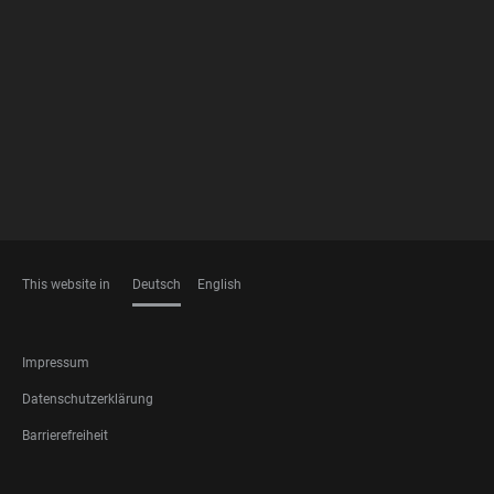
FOOTER
MEMBERSHIPS
This website in
Deutsch
English
SPRACHEN
FOOTER
Impressum
LEGAL
Datenschutzerklärung
Barrierefreiheit
FOOTER