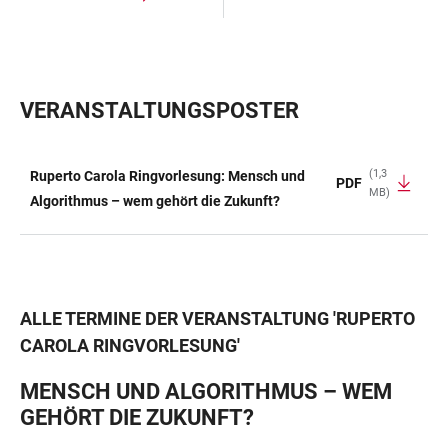
VERANSTALTUNGSPOSTER
(1,3
Ruperto Carola Ringvorlesung: Mensch und
PDF
MB)
TABELLE
Algorithmus – wem gehört die Zukunft?
ALLE TERMINE DER VERANSTALTUNG
'
RUPERTO
CAROLA RINGVORLESUNG
'
MENSCH UND ALGORITHMUS – WEM
GEHÖRT DIE ZUKUNFT?