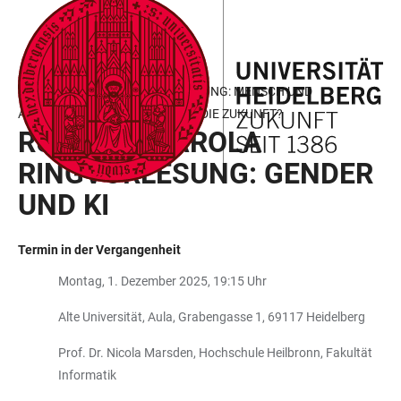
ZUM
HAUPTNAVIGATION
WEBSEITENSUCHE
LINKS
HAUPTINHALT
ÖFFNEN
ÖFFNEN
ZUR
BARRIEREFREIHEIT
RUPERTO CAROLA RINGVORLESUNG: MENSCH UND
ALGORITHMUS – WEM GEHÖRT DIE ZUKUNFT?
RUPERTO CAROLA
RINGVORLESUNG: GENDER
UND KI
Termin in der Vergangenheit
Montag, 1. Dezember 2025, 19:15 Uhr
Alte Universität, Aula, Grabengasse 1, 69117 Heidelberg
Prof. Dr. Nicola Marsden, Hochschule Heilbronn, Fakultät
Informatik