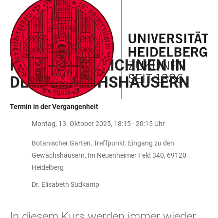
ZUM
HAUPTNAVIGATION
WEBSEITENSUCHE
LINKS
HAUPTINHALT
ÖFFNEN
ÖFFNEN
ZUR
BARRIEREFREIHEIT
GRÜNE SCHULE HEIDELBERG
PFLANZEN ZEICHNEN IN
DEN GEWÄCHSHÄUSERN
Termin in der Vergangenheit
Montag, 13. Oktober 2025, 18:15 - 20:15 Uhr
Botanischer Garten, Treffpunkt: Eingang zu den
Gewächshäusern, Im Neuenheimer Feld 340, 69120
Heidelberg
Dr. Elisabeth Südkamp
In diesem Kurs werden immer wieder