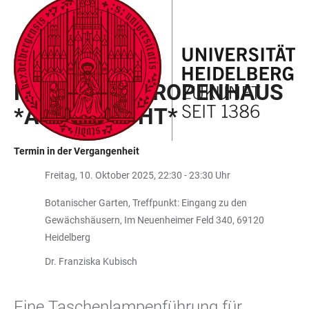
ZUM
HAUPTNAVIGATION
WEBSEITENSUCHE
LINKS
HAUPTINHALT
ÖFFNEN
ÖFFNEN
ZUR
BARRIEREFREIHEIT
GRÜNE SCHULE HEIDELBERG
NACHTS IM TROPENHAUS
*AUSGEBUCHT*
Termin in der Vergangenheit
Freitag, 10. Oktober 2025, 22:30 - 23:30 Uhr
Botanischer Garten, Treffpunkt: Eingang zu den
Gewächshäusern, Im Neuenheimer Feld 340, 69120
Heidelberg
Dr. Franziska Kubisch
Eine Taschenlampenführung für