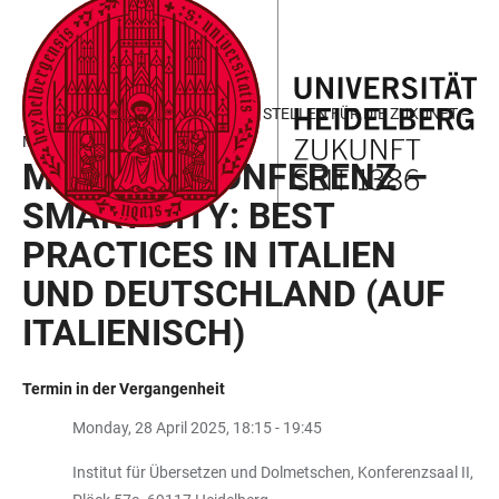
ZUM
HAUPTNAVIGATION
WEBSEITENSUCHE
LINKS
HAUPTINHALT
ÖFFNEN
ÖFFNEN
ZUR
BARRIEREFREIHEIT
MONTAGSKONFERENZ: WEICHEN STELLEN FÜR DIE ZUKUNFT –
MOBILITÄT
MONTAGSKONFERENZ –
SMART CITY: BEST
PRACTICES IN ITALIEN
UND DEUTSCHLAND (AUF
ITALIENISCH)
Termin in der Vergangenheit
Monday, 28 April 2025, 18:15 - 19:45
Institut für Übersetzen und Dolmetschen, Konferenzsaal II,