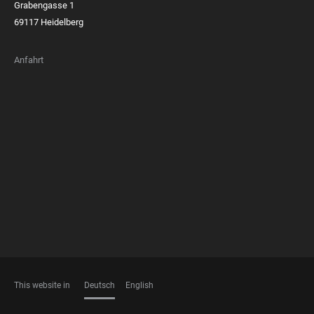
Grabengasse 1
69117 Heidelberg
Anfahrt
FOOTER
MEMBERSHIPS
This website in
Deutsch
English