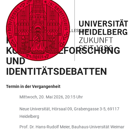
ZUM
HAUPTNAVIGATION
WEBSEITENSUCHE
LINKS
HAUPTINHALT
ÖFFNEN
ÖFFNEN
ZUR
BARRIEREFREIHEIT
HEIDELBERG ZENTRUM KULTURELLES ERBE
KRITISCHE
KULTURERBEFORSCHUNG
UND
IDENTITÄTSDEBATTEN
Termin in der Vergangenheit
Mittwoch, 20. Mai 2026, 20:15 Uhr
Neue Universität, Hörsaal 09, Grabengasse 3-5, 69117
Heidelberg
Prof. Dr. Hans-Rudolf Meier, Bauhaus-Universität Weimar