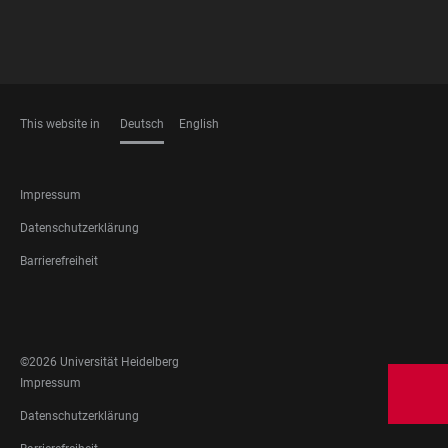
This website in
Deutsch
English
SPRACHEN
FOOTER
Impressum
LEGAL
Datenschutzerklärung
Barrierefreiheit
FOOTER
SOCIAL
MEDIA
©2026 Universität Heidelberg
FOOTER
Impressum
LEGAL
Datenschutzerklärung