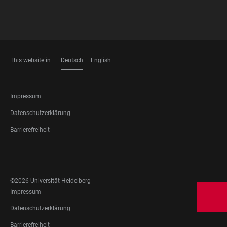
This website in
Deutsch
English
SPRACHEN
FOOTER
Impressum
LEGAL
Datenschutzerklärung
Barrierefreiheit
FOOTER
SOCIAL
MEDIA
©2026 Universität Heidelberg
FOOTER
Impressum
LEGAL
Datenschutzerklärung
Barrierefreiheit