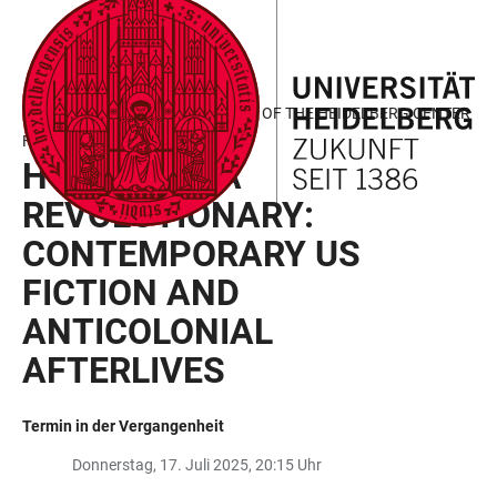
ZUM
HAUPTNAVIGATION
WEBSEITENSUCHE
LINKS
HAUPTINHALT
ÖFFNEN
ÖFFNEN
ZUR
BARRIEREFREIHEIT
BADEN-WÜRTTEMBERG SEMINAR OF THE HEIDELBERG CENTER
FOR AMERICAN STUDIES
HOW TO BE A
REVOLUTIONARY:
CONTEMPORARY US
FICTION AND
ANTICOLONIAL
AFTERLIVES
Termin in der Vergangenheit
Donnerstag, 17. Juli 2025, 20:15 Uhr