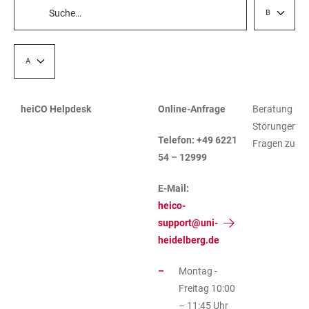
Beratungsse
TABELLENFILTER
Abteilung / Stabsstelle
heiCO Helpdesk
Online-Anfrage
Beratung bei 
TABELLE
Störungen od
Telefon: +49 6221
Fragen zu he
54 – 12999
E-Mail:
heico-
support@uni-
heidelberg.de
Montag -
Freitag 10:00
– 11:45 Uhr