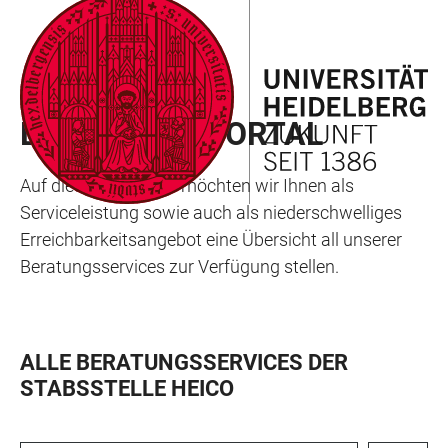
ZUM
HAUPTNAVIGATION
WEBSEITENSUCHE
LINKS
HAUPTINHALT
ÖFFNEN
ÖFFNEN
ZUR
BARRIEREFREIHEIT
STABSSTELLE HEICO
BERATUNGSPORTAL
Auf dieser Plattform möchten wir Ihnen als
Serviceleistung sowie auch als niederschwelliges
Erreichbarkeitsangebot eine Übersicht all unserer
Beratungsservices zur Verfügung stellen.
ALLE BERATUNGSSERVICES DER
STABSSTELLE HEICO