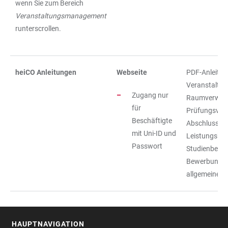
wenn Sie zum Bereich
Veranstaltungsmanagement
runterscrollen.
heiCO Anleitungen
Webseite
PDF-Anleitu
Veranstaltu
Zugang nur
Raumverwalt
für
Prüfungsver
Beschäftigte
Abschlussve
mit Uni-ID und
Leistungskor
Passwort
Studienberat
Bewerbungsv
allgemeinen 
HAUPTNAVIGATION