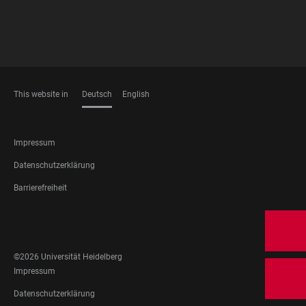
This website in
Deutsch
English
SPRACHEN
FOOTER
Impressum
LEGAL
Datenschutzerklärung
Barrierefreiheit
FOOTER
SOCIAL
MEDIA
©2026 Universität Heidelberg
FOOTER
Impressum
LEGAL
Datenschutzerklärung