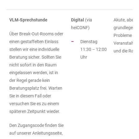
VLM-Sprechstunde
Digital
(via
Akute, aber 
heiCONF)
grundlegend
Über Break-Out-Rooms oder
Probleme ru
einen gestaffelten Einlass
Dienstag
Veranstalt
stellen wir eine individuelle
11:30 – 12:00
und die Rau
Beratung sicher. Sollten Sie
Uhr
nicht sofort in den Raum
eingelassen werden, ist in
der Regel gerade kein
Beratungsplatz frei. Warten
Sie in diesem Fall oder
versuchen Sie es zu einem
späteren Zeitpunkt wieder.
Den Zugangscode finden Sie
auf unserer Anleitungsseite,