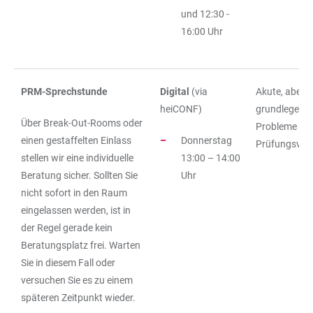
und 12:30 -
16:00 Uhr
PRM-Sprechstunde
Digital
(via
Akute, aber 
heiCONF)
grundlegend
Über Break-Out-Rooms oder
Probleme run
einen gestaffelten Einlass
Donnerstag
Prüfungsver
stellen wir eine individuelle
13:00 – 14:00
Beratung sicher. Sollten Sie
Uhr
nicht sofort in den Raum
eingelassen werden, ist in
der Regel gerade kein
Beratungsplatz frei. Warten
Sie in diesem Fall oder
versuchen Sie es zu einem
späteren Zeitpunkt wieder.