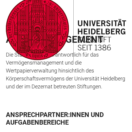
ZUM
HAUPTNAVIGATION
WEBSEITENSUCHE
LINKS
HAUPTINHALT
ÖFFNEN
ÖFFNEN
ZUR
BARRIEREFREIHEIT
STABSSTELLE
ASSET MANAGEMENT
Die Stabsstelle ist verantwortlich für das
Vermögensmanagement und die
Wertpapierverwaltung hinsichtlich des
Körperschaftsvermögens der Universität Heidelberg
und der im Dezernat betreuten Stiftungen.
ANSPRECHPARTNER:INNEN UND
AUFGABENBEREICHE