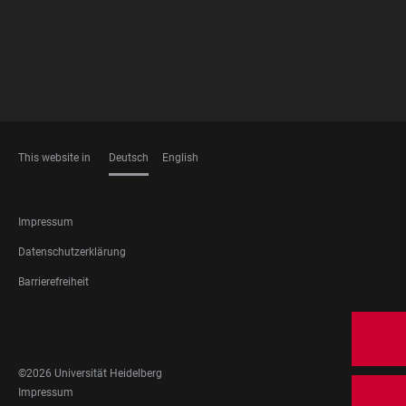
This website in
Deutsch
English
SPRACHEN
FOOTER
Impressum
LEGAL
Datenschutzerklärung
Barrierefreiheit
FOOTER
SOCIAL
MEDIA
©2026 Universität Heidelberg
FOOTER
Impressum