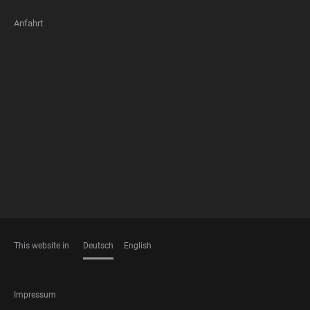
Anfahrt
FOOTER
MEMBERSHIPS
This website in
Deutsch
English
SPRACHEN
FOOTER
Impressum