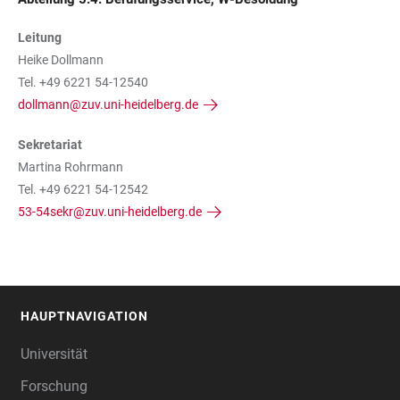
Leitung
Heike Dollmann
Tel. +49 6221 54-12540
dollmann@zuv.uni-heidelberg.de
Sekretariat
Martina Rohrmann
Tel. +49 6221 54-12542
53-54sekr@zuv.uni-heidelberg.de
HAUPTNAVIGATION
FOOTER
Universität
Forschung