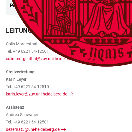
Personalentwicklung
LEITUNG
Colin Morgenthal
Tel. +49 6221 54-12501
colin.morgenthal@zuv.uni-heidelberg.de
Stellvertretung
Karin Leyer
Tel. +49 6221 54-12510
karin.leyer@zuv.uni-heidelberg.de
Assistenz
Andrea Schwager
Tel. +49 6221 54-12501
dezernat5@uni-heidelberg.de