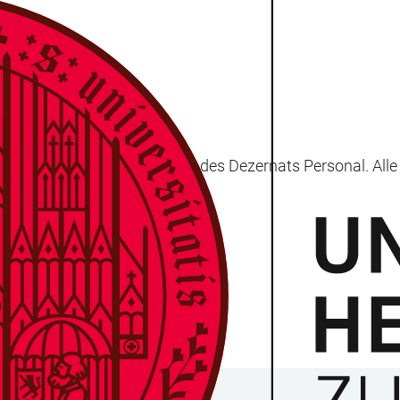
teilungen und Leitungspersonen des Dezernats Personal. Al
ang über Uni-ID).
N