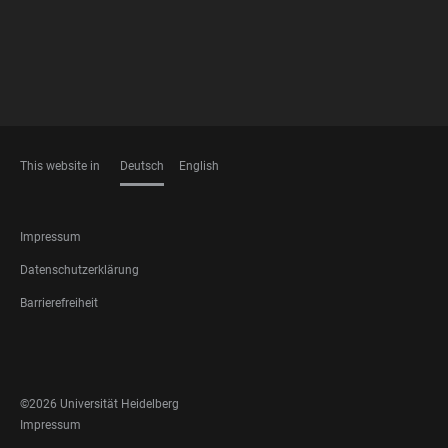
This website in
Deutsch
English
SPRACHEN
FOOTER
Impressum
LEGAL
Datenschutzerklärung
Barrierefreiheit
FOOTER
SOCIAL
MEDIA
©2026 Universität Heidelberg
FOOTER
Impressum