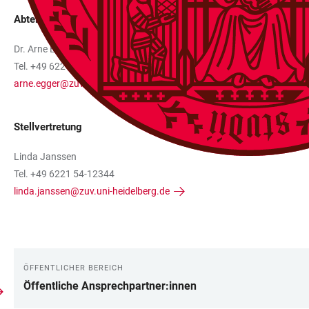
Abteilungsleitung
Dr. Arne Egger
Tel. +49 6221 54-12340
arne.egger@zuv.uni-heidelberg.de
Stellvertretung
Linda Janssen
Tel. +49 6221 54-12344
linda.janssen@zuv.uni-heidelberg.de
ÖFFENTLICHER BEREICH
LINKS
Öffentliche Ansprechpartner:innen