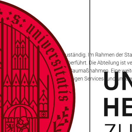
n Lehr- und Forschungsflächen zuständig. Im Rahmen der S
dnete Projektentwicklung überführt. Die Abteilung ist vera
nbedarfsbemessungen für große Baumaßnahmen. Eine weiter
u von digitalen und nachhaltigen Services rund um de
ENBEREICHE