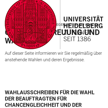
ZUM
HAUPTNAVIGATION
WEBSEITENSUCHE
LINKS
HAUPTINHALT
ÖFFNEN
ÖFFNEN
ZUR
BARRIEREFREIHEIT
ABTEILUNG 1.2 - GREMIENANGELEGENHEITEN UND WAHLEN
GREMIENBETREUUNG UND
WAHLEN
Auf dieser Seite informieren wir Sie regelmäßig über
anstehende Wahlen und deren Ergebnisse.
WAHLAUSSCHREIBEN FÜR DIE WAHL
DER BEAUFTRAGTEN FÜR
CHANCENGLEICHHEIT UND DER