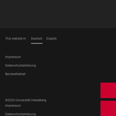
This website in
Deutsch
English
SPRACHEN
FOOTER
Impressum
LEGAL
Datenschutzerklärung
Barrierefreiheit
FOOTER
SOCIAL
MEDIA
©2026 Universität Heidelberg
FOOTER
Impressum
LEGAL
Datenschutzerklärung