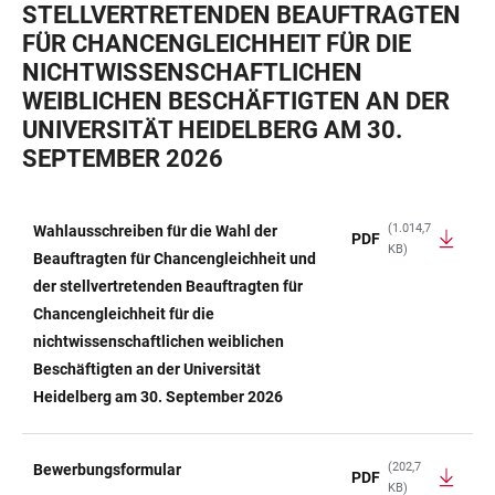
STELLVERTRETENDEN BEAUFTRAGTEN
FÜR CHANCENGLEICHHEIT FÜR DIE
NICHTWISSENSCHAFTLICHEN
WEIBLICHEN BESCHÄFTIGTEN AN DER
UNIVERSITÄT HEIDELBERG AM 30.
SEPTEMBER 2026
(1.014,7
Wahlausschreiben für die Wahl der
PDF
KB)
TABELLE
Beauftragten für Chancengleichheit und
der stellvertretenden Beauftragten für
Chancengleichheit für die
nichtwissenschaftlichen weiblichen
Beschäftigten an der Universität
Heidelberg am 30. September 2026
(202,7
Bewerbungsformular
PDF
KB)