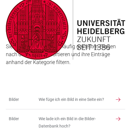
ZUM
HAUPTNAVIGATION
WEBSEITENSUCHE
LINKS
HAUPTINHALT
ÖFFNEN
ÖFFNEN
ZUR
FAQ
BARRIEREFREIHEIT
Sie können die Liste der häufig gestellten Fragen
nach der Kategorie sortieren und ihre Einträge
anhand der Kategorie filtern.
Bilder
Wie füge ich ein Bild in eine Seite ein?
TABELLENFILTER
TABELLE
Bilder
Wie lade ich ein Bild in die Bilder-
Datenbank hoch?