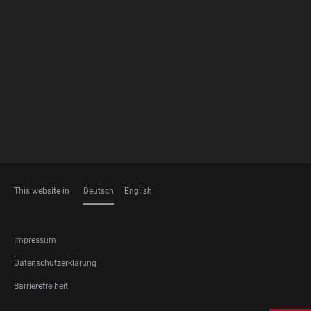
FOOTER
MEMBERSHIPS
This website in
Deutsch
English
SPRACHEN
FOOTER
Impressum
LEGAL
Datenschutzerklärung
Barrierefreiheit