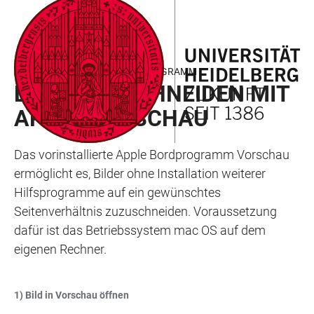
ZUM
HAUPTNAVIGATION
WEBSEITENSUCHE
LINKS
HAUPTINHALT
ÖFFNEN
ÖFFNEN
ZUR
BARRIEREFREIHEIT
ANLEITUNG MIT EXTERNEM PROGRAMM
BILDER ZUSCHNEIDEN MIT
APPLE VORSCHAU
Das vorinstallierte Apple Bordprogramm Vorschau
ermöglicht es, Bilder ohne Installation weiterer
Hilfsprogramme auf ein gewünschtes
Seitenverhältnis zuzuschneiden. Voraussetzung
dafür ist das Betriebssystem mac OS auf dem
eigenen Rechner.
1) Bild in Vorschau öffnen