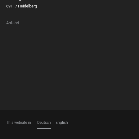
69117 Heidelberg
Anfahrt
FOOTER
MEMBERSHIPS
This website in
Deutsch
English
SPRACHEN