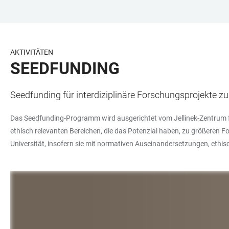
ZUM
HAUPTNAVIGATION
WEBSEITENSUCHE
LINKS
HAUPTINHALT
ÖFFNEN
ÖFFNEN
ZUR
BARRIEREFREIHEIT
AKTIVITÄTEN
SEEDFUNDING
Seedfunding für interdiziplinäre Forschungsprojekte z
Das Seedfunding-Programm wird ausgerichtet vom Jellinek-Zentrum fü
ethisch relevanten Bereichen, die das Potenzial haben, zu größeren For
Universität, insofern sie mit normativen Auseinandersetzungen, eth