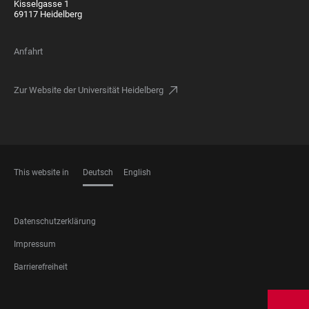
Kisselgasse 1
69117 Heidelberg
Anfahrt
Zur Website der Universität Heidelberg
This website in
Deutsch
English
SPRACHEN
FOOTER
Datenschutzerklärung
LEGAL
Impressum
Barrierefreiheit
FOOTER