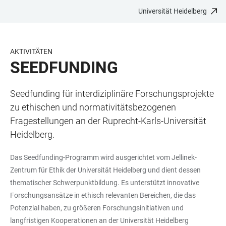
Universität Heidelberg
ZUM
HAUPTNAVIGATION
WEBSEITENSUCHE
LINKS
HAUPTINHALT
ÖFFNEN
ÖFFNEN
ZUR
BARRIEREFREIHEIT
AKTIVITÄTEN
SEEDFUNDING
Seedfunding für interdiziplinäre Forschungsprojekte
zu ethischen und normativitätsbezogenen
Fragestellungen an der Ruprecht-Karls-Universität
Heidelberg.
Das Seedfunding-Programm wird ausgerichtet vom Jellinek-
Zentrum für Ethik der Universität Heidelberg und dient dessen
thematischer Schwerpunktbildung. Es unterstützt innovative
Forschungsansätze in ethisch relevanten Bereichen, die das
Potenzial haben, zu größeren Forschungsinitiativen und
langfristigen Kooperationen an der Universität Heidelberg