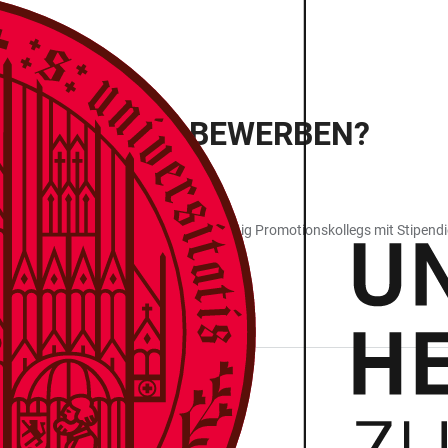
 STIPENDIUM BEWERBEN?
RDERUNG (LGF)
duiertenförderung und fördert regelmäßig Promotionskollegs mit Stipend