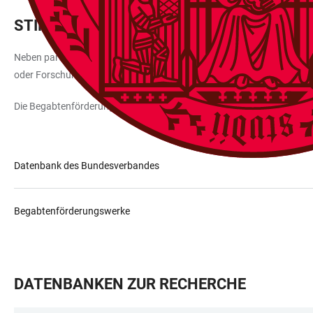
STIFTUNGEN UND FÖRDERWERKE
Neben parteinahen und kirchennahen Stiftungen gibt es eine Vielzahl
oder Forschungsreisen. Die Datenbank des Bundesverbands Deutscher 
Die Begabtenförderungswerke werden vom Bundesministerium unterstü
Datenbank des Bundesverbandes
Begabtenförderungswerke
DATENBANKEN ZUR RECHERCHE