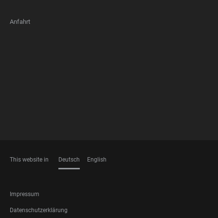
Anfahrt
FOOTER
MEMBERSHIPS
This website in
Deutsch
English
SPRACHEN
FOOTER
Impressum
LEGAL
Datenschutzerklärung