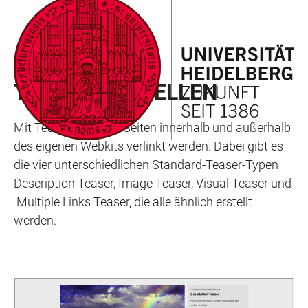
ZUM
HAUPTNAVIGATION
WEBSEITENSUCHE
LINKS
HAUPTINHALT
ÖFFNEN
ÖFFNEN
ZUR
BARRIEREFREIHEIT
WEBKIT INHALTSELEMENT
TEASER ERSTELLEN
Mit Teasern können Seiten innerhalb und außerhalb
des eigenen Webkits verlinkt werden. Dabei gibt es
die vier unterschiedlichen Standard-Teaser-Typen
Description Teaser, Image Teaser, Visual Teaser und
Multiple Links Teaser, die alle ähnlich erstellt
werden.