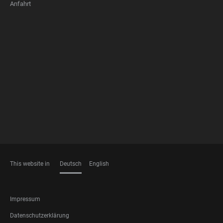
Anfahrt
FOOTER
MEMBERSHIPS
This website in
Deutsch
English
SPRACHEN
FOOTER
Impressum
LEGAL
Datenschutzerklärung