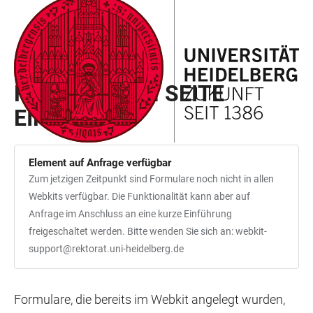
ZUM
HAUPTNAVIGATION
WEBSEITENSUCHE
LINKS
HAUPTINHALT
ÖFFNEN
ÖFFNEN
ZUR
BARRIEREFREIHEIT
WEBKIT PARAGRAPH
FORMULAR IN SEITE
EINFÜGEN
Element auf Anfrage verfügbar
Zum jetzigen Zeitpunkt sind Formulare noch nicht in allen
Webkits verfügbar. Die Funktionalität kann aber auf
Anfrage im Anschluss an eine kurze Einführung
freigeschaltet werden. Bitte wenden Sie sich an: webkit-
support@rektorat.uni-heidelberg.de
Formulare, die bereits im Webkit angelegt wurden,