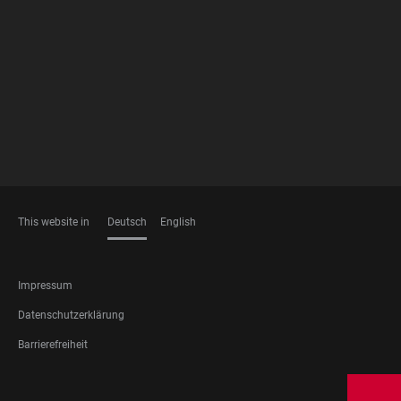
FOOTER
MEMBERSHIPS
This website in
Deutsch
English
SPRACHEN
FOOTER
Impressum
LEGAL
Datenschutzerklärung
Barrierefreiheit
FOOTER