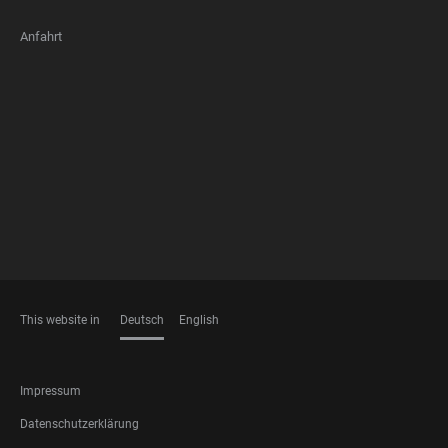
Anfahrt
FOOTER
MEMBERSHIPS
This website in
Deutsch
English
SPRACHEN
FOOTER
Impressum
LEGAL
Datenschutzerklärung