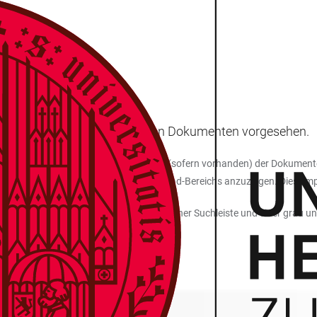
Auflistung von herunterladbaren Dokumenten vorgesehen.
nicht anpassbar. Titel und Beschreibung (sofern vorhanden) der Dokumente
Spaltenüberschriften oberhalb des Download-Bereichs anzuzeigen. Dies e
sst sich der
Downloads
-Paragraph mit einer Suchleiste und einer grau u