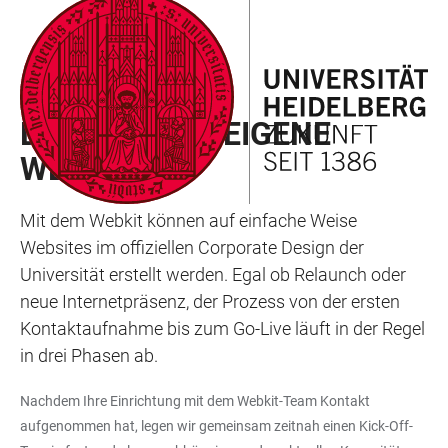
ZUM
HAUPTNAVIGATION
WEBSEITENSUCHE
LINKS
HAUPTINHALT
ÖFFNEN
ÖFFNEN
ZUR
BARRIEREFREIHEIT
RELAUNCH
DER WEG INS EIGENE
WEBKIT
Mit dem Webkit können auf einfache Weise
Websites im offiziellen Corporate Design der
Universität erstellt werden. Egal ob Relaunch oder
neue Internetpräsenz, der Prozess von der ersten
Kontaktaufnahme bis zum Go-Live läuft in der Regel
in drei Phasen ab.
Nachdem Ihre Einrichtung mit dem Webkit-Team Kontakt
aufgenommen hat, legen wir gemeinsam zeitnah einen Kick-Off-