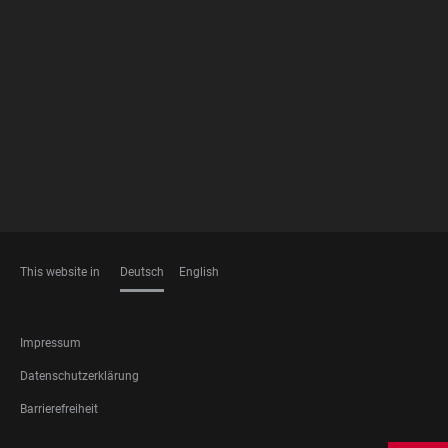
FOOTER
MEMBERSHIPS
This website in
Deutsch
English
SPRACHEN
FOOTER
Impressum
LEGAL
Datenschutzerklärung
Barrierefreiheit