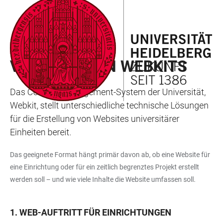
ZUM
HAUPTNAVIGATION
WEBSEITENSUCHE
LINKS
HAUPTINHALT
ÖFFNEN
ÖFFNEN
ZUR
BARRIEREFREIHEIT
REGELUNGEN
VERGABE VON WEBKITS
Das Content-Management-System der Universität,
Webkit, stellt unterschiedliche technische Lösungen
für die Erstellung von Websites universitärer
Einheiten bereit.
Das geeignete Format hängt primär davon ab, ob eine Website für
eine Einrichtung oder für ein zeitlich begrenztes Projekt erstellt
werden soll – und wie viele Inhalte die Website umfassen soll.
1. WEB-AUFTRITT FÜR EINRICHTUNGEN