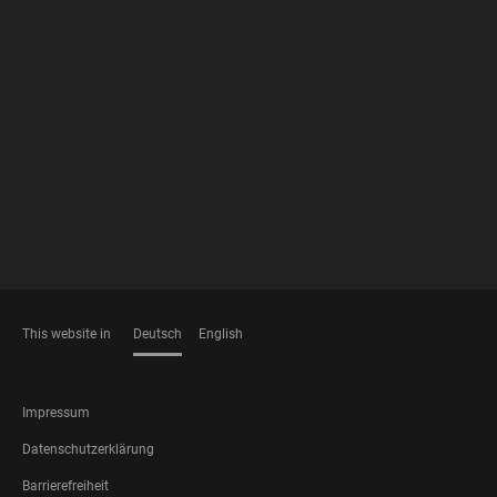
FOOTER
MEMBERSHIPS
This website in
Deutsch
English
SPRACHEN
FOOTER
Impressum
LEGAL
Datenschutzerklärung
Barrierefreiheit