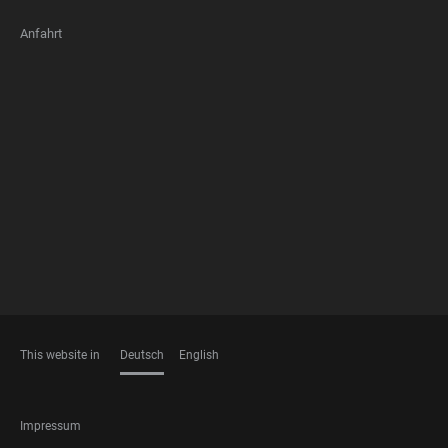
Anfahrt
FOOTER
MEMBERSHIPS
This website in
Deutsch
English
SPRACHEN
FOOTER
Impressum