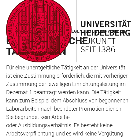
ZUM
HAUPTNAVIGATION
WEBSEITENSUCHE
LINKS
HAUPTINHALT
ÖFFNEN
ÖFFNEN
ZUR
BARRIEREFREIHEIT
ABTEILUNG 1.2 - GREMIENANGELEGENHEITEN UND WAHLEN
UNENTGELTLICHE
TÄTIGKEITEN
Für eine unentgeltliche Tätigkeit an der Universität
ist eine Zustimmung erforderlich, die mit vorheriger
Zustimmung der jeweiligen Einrichtungsleitung im
Dezernat 1 beantragt werden kann. Die Tätigkeit
kann zum Beispiel dem Abschluss von begonnenen
Laborarbeiten nach beendeter Promotion dienen.
Sie begründet kein Arbeits-
oder Ausbildungsverhältnis. Es besteht keine
Arbeitsverpflichtung und es wird keine Vergütung