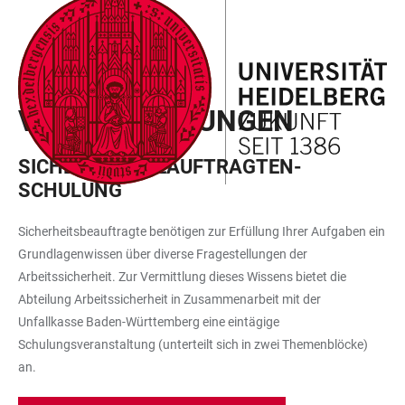
ZUM
HAUPTNAVIGATION
WEBSEITENSUCHE
LINKS
HAUPTINHALT
ÖFFNEN
ÖFFNEN
ZUR
BARRIEREFREIHEIT
VERANSTALTUNGEN
VERANSTALTUNGEN
SICHERHEITSBEAUFTRAGTEN-
SCHULUNG
Sicherheitsbeauftragte benötigen zur Erfüllung Ihrer Aufgaben ein
Grundlagenwissen über diverse Fragestellungen der
Arbeitssicherheit. Zur Vermittlung dieses Wissens bietet die
Abteilung Arbeitssicherheit in Zusammenarbeit mit der
Unfallkasse Baden-Württemberg eine eintägige
Schulungsveranstaltung (unterteilt sich in zwei Themenblöcke)
an.