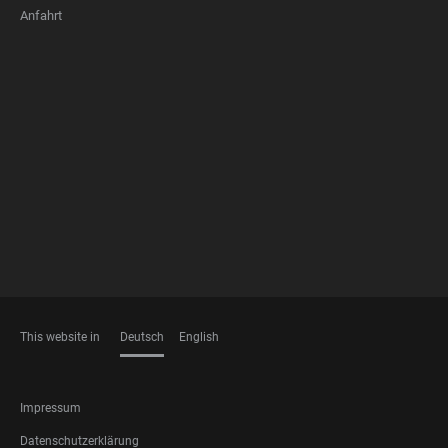
Anfahrt
FOOTER
MEMBERSHIPS
This website in
Deutsch
English
SPRACHEN
FOOTER
Impressum
LEGAL
Datenschutzerklärung