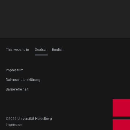
This website in
Deutsch
English
SPRACHEN
FOOTER
Impressum
LEGAL
Datenschutzerklärung
Barrierefreiheit
FOOTER
SOCIAL
MEDIA
©2026 Universität Heidelberg
FOOTER
Impressum