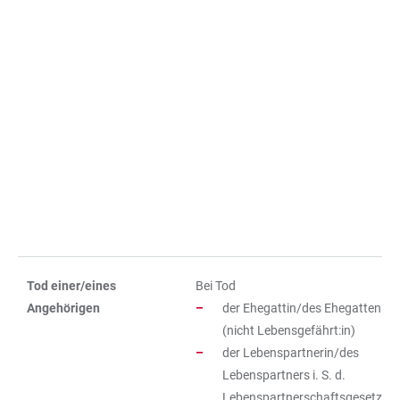
Tod einer/eines
Bei Tod
Angehörigen
der Ehegattin/des Ehegatten
(nicht Lebensgefährt:in)
der Lebenspartnerin/des
Lebenspartners i. S. d.
Lebenspartnerschaftsgesetzes