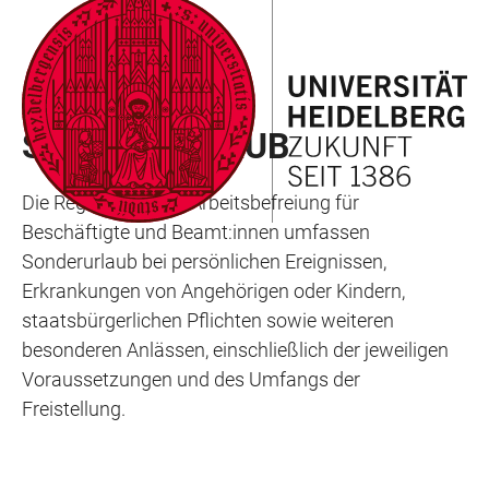
ZUM
HAUPTNAVIGATION
WEBSEITENSUCHE
LINKS
HAUPTINHALT
ÖFFNEN
ÖFFNEN
ZUR
BARRIEREFREIHEIT
SERVICE PERSONAL
SONDERURLAUB
Die Regelungen zur Arbeitsbefreiung für
Beschäftigte und Beamt:innen umfassen
Sonderurlaub bei persönlichen Ereignissen,
Erkrankungen von Angehörigen oder Kindern,
staatsbürgerlichen Pflichten sowie weiteren
besonderen Anlässen, einschließlich der jeweiligen
Voraussetzungen und des Umfangs der
Freistellung.