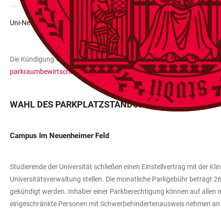
Uni-Netz
Die Kündigung von Stellplatzverträgen erfolgt ebenfalls online über 
parkraumbewirtschaftung@zuv.uni-heidelberg.de
.
WAHL DES PARKPLATZSTANDORTS
Campus Im Neuenheimer Feld
Studierende der Universität schließen einen Einstellvertrag mit der 
Universitätsverwaltung stellen. Die monatliche Parkgebühr beträgt 26
gekündigt werden. Inhaber einer Parkberechtigung können auf allen m
eingeschränkte Personen mit Schwerbehindertenausweis nehmen an der