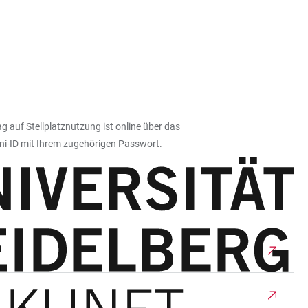
g auf Stellplatznutzung ist online über das
Uni-ID mit Ihrem zugehörigen Passwort.