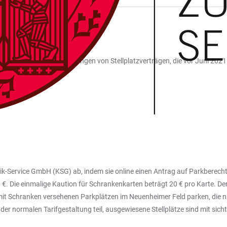
das CAFM-System. Kündigungen von Stellplatzverträgen, die vor Juni 2021
Klinik-Service GmbH (KSG) ab, indem sie online einen Antrag auf Parkberec
 €. Die einmalige Kaution für Schrankenkarten beträgt 20 € pro Karte. D
it Schranken versehenen Parkplätzen im Neuenheimer Feld parken, die ni
 normalen Tarifgestaltung teil, ausgewiesene Stellplätze sind mit sich