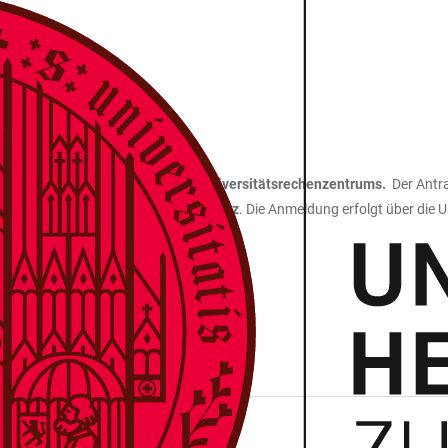
IERENDE
erg mit einer
gültigen Uni-ID des Universitätsrechenzentrums.
Der Antra
-System
erreichen Sie nur im
Uni-Netz
. Die Anmeldung erfolgt über die 