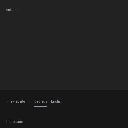
Anfahrt
FOOTER
MEMBERSHIPS
This website in
Deutsch
English
SPRACHEN
FOOTER
Impressum