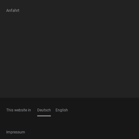
Anfahrt
FOOTER
MEMBERSHIPS
This website in
Deutsch
English
SPRACHEN
FOOTER
Impressum